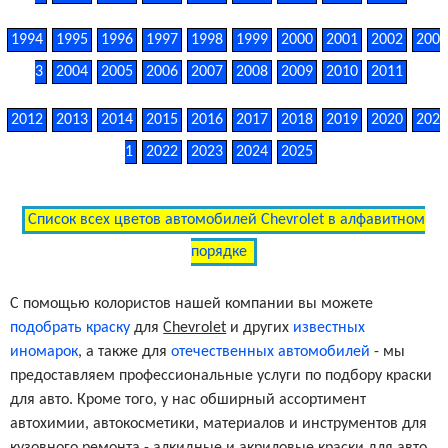
1994
1995
1996
1997
1998
1999
2000
2001
2002
200
White
WA8624/50/GAZ
3
2004
2005
2006
2007
2008
2009
2010
2011
Light Titanium Gray (Interior)
WA311N
2012
2013
2014
2015
2016
2017
2018
2019
2020
202
1
2022
2023
2024
2025
Jet Black (Interior)
WA600R
Список всех цветов автомобилей Chevrolet в алфавитном
Saddle (Interior)
WA859T
порядке
С помощью колористов нашей компании вы можете
Blade Silver Metallic (wheel)
WA234M
подобрать краску
для
Chevrolet
и других
известных
иномарок
, а также для
отечественных автомобилей
- мы
Sterling Silver (matt)
WA569F
предоставляем профессиональные услуги по подбору краски
для авто. Кроме того, у нас обширный ассортимент
автохимии, автокосметики, материалов и инструментов для
Black (Wheel Color)
WA8555
кузовного ремонта - алкидные и акриловые краски для авто,