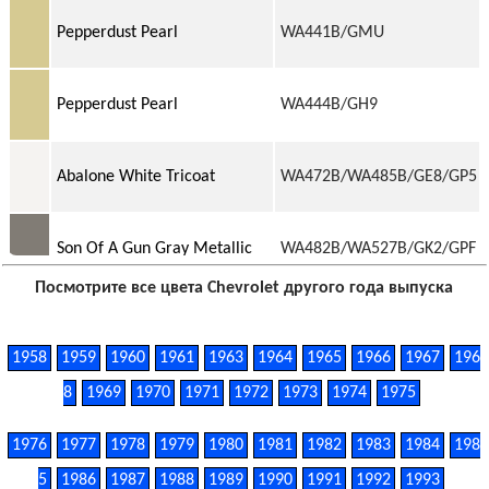
Pepperdust Pearl
WA441B/GMU
Pepperdust Pearl
WA444B/GH9
Abalone White Tricoat
WA472B/WA485B/GE8/GP5
Son Of A Gun Gray Metallic
WA482B/WA527B/GK2/GPF
Посмотрите все цвета Chevrolet другого года выпуска
Black Meet Kettle Pearl
WA506B/WA507B/GB0/GB9
1958
1959
1960
1961
1963
1964
1965
1966
1967
196
Switchblade Silver Pearl
8
1969
1970
1971
1972
WA636R/17/GAN
1973
1974
1975
1976
1977
1978
1979
1980
1981
1982
1983
1984
198
Black
WA8555/41/GBA
5
1986
1987
1988
1989
1990
1991
1992
1993