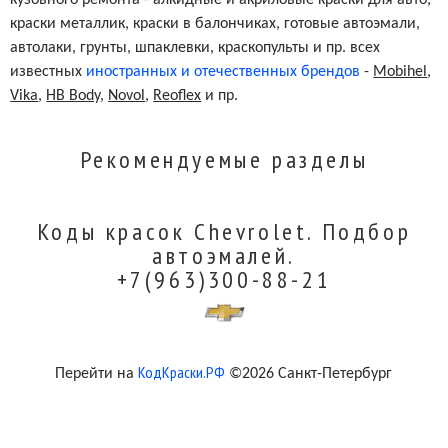
краски металлик, краски в балончиках, готовые автоэмали,
автолаки, грунты, шпаклевки, краскопульты и пр. всех
Ultra Silver Metallic (Wheel
WA8867
Color)
известных
иностранных и отечественных брендов
-
Mobihel
,
Vika
,
HB Body
,
Novol
,
Reoflex
и пр.
Sparkle Silver Metallic (Wheel
WA9967
Color)
Рекомендуемые разделы
Коды красок Chevrolet. Подбор
автоэмалей.
+7(963)300-88-21
КодКраски.РФ
Перейти на
©2026 Санкт-Петербург