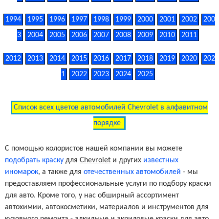
1994
1995
1996
1997
1998
1999
2000
2001
2002
200
Medium Titanium (Interior)
WA312N
3
2004
2005
2006
2007
2008
2009
2010
2011
Black (Interior)
WA848
2012
2013
2014
2015
2016
2017
2018
2019
2020
202
1
2022
2023
2024
2025
Medium Dark Neutral (Interior)
WA9648
Список всех цветов автомобилей Chevrolet в алфавитном
Light Neutral (Interior)
WA9772
порядке
С помощью колористов нашей компании вы можете
Light Gray (Interior)
WA9781
подобрать краску
для
Chevrolet
и других
известных
иномарок
, а также для
отечественных автомобилей
- мы
Very Dark Gray (Interior)
WA9902
предоставляем профессиональные услуги по подбору краски
для авто. Кроме того, у нас обширный ассортимент
автохимии, автокосметики, материалов и инструментов для
кузовного ремонта - алкидные и акриловые краски для авто,