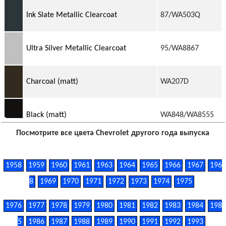
Ink Slate Metallic Clearcoat
87/WA503Q
Ultra Silver Metallic Clearcoat
95/WA8867
Charcoal (matt)
WA207D
Black (matt)
WA848/WA8555
Посмотрите все цвета Chevrolet другого года выпуска
Bright Silver Sparkle Effect (Wheel)
9967
1958
1959
1960
1961
1963
1964
1965
1966
1967
196
Opal Gray (Interior)
8
1969
1970
1971
1972
1973
1974
WA104D
1975
1976
1977
1978
1979
1980
1981
1982
1983
1984
198
Ebony (Interior)
WA167A
5
1986
1987
1988
1989
1990
1991
1992
1993