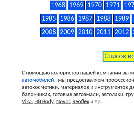
1968
1969
1970
1971
19
1985
1986
1987
1988
1989
2008
2009
2010
2011
2012
Список в
С помощью колористов нашей компании вы 
автомобилей
- мы предоставляем профессиона
автокосметики, материалов и инструментов дл
балончиках, готовые автоэмали, автолаки, гр
Vika
,
HB Body
,
Novol
,
Reoflex
и пр.