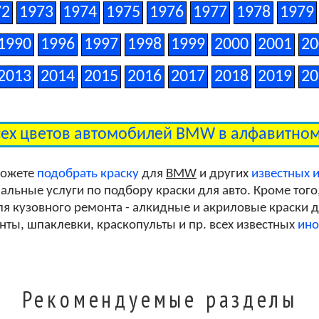
72
1973
1974
1975
1976
1977
1978
1979
1990
1996
1997
1998
1999
2000
2001
20
Deep Green Metallic Clearcoat
2013
2014
2015
2016
2017
2018
2019
20
Space Grey Metallic Clearcoat
сех цветов автомобилей BMW в алфавитно
Cashmere Silver Metallic Clearcoat
можете
подобрать краску
для
BMW
и других
известных 
льные услуги по подбору краски для авто. Кроме того
я кузовного ремонта - алкидные и акриловые краски дл
Milano Beige Metallic Clearcoat
унты, шпаклевки, краскопульты и пр. всех известных
ино
Imperial Blue Pearl
Рекомендуемые разделы