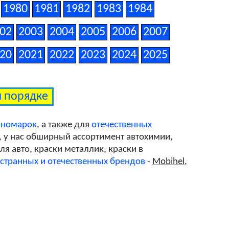
1980
1981
1982
1983
1984
02
2003
2004
2005
2006
2007
A43
20
2021
2022
2023
2024
2025
A52
м порядке
A72
иномарок
, а также для
отечественных
, у нас обширный ассортимент автохимии,
я авто, краски металлик, краски в
A84
странных и отечественных брендов
-
Mobihel
,
A89