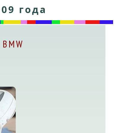
009 года
й BMW