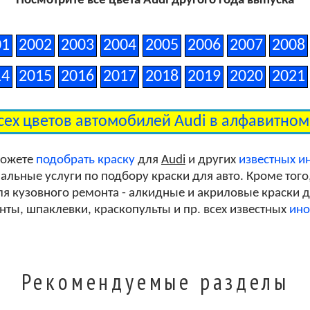
Посмотрите все цвета Audi другого года выпуска
Misano Red Pri Metallic
01
2002
2003
2004
2005
2006
2007
2008
14
2015
2016
2017
2018
2019
2020
2021
Florett Silver Metallic
сех цветов автомобилей Audi в алфавитно
Daytona Gray Pearl Clearcoat
можете
подобрать краску
для
Audi
и других
известных и
льные услуги по подбору краски для авто. Кроме того
я кузовного ремонта - алкидные и акриловые краски дл
унты, шпаклевки, краскопульты и пр. всех известных
ино
Рекомендуемые разделы