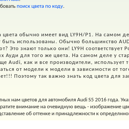
обовать
поиск цвета по коду
.
 цвета обычно имеет вид
LY9H/P1.
На самом де
т быть использованы. Обычно большинство AUD
? Это знают только они! LY9H соответствует Pol
х Ауди для того же цвета. На самом деле у ста
е Audi, как и все производители, использует т
аться от модели к модели в зависимости от тог
цвет!!! Поэтому так важно знать код цвета для з
тных нам цветов для автомобиля Audi S5 2016 года. Ук
братите внимание на очевидную вещь - изображение цве
дставление об оттенке и принадлежности к определнно