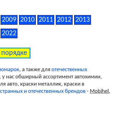
LZ3M/N9
2009
2010
2011
2012
2013
2022
LZ7G/L5
м порядке
LZ7S/6Y
номарок
, а также для
отечественных
, у нас обширный ассортимент автохимии,
я авто, краски металлик, краски в
странных и отечественных брендов
-
Mobihel
,