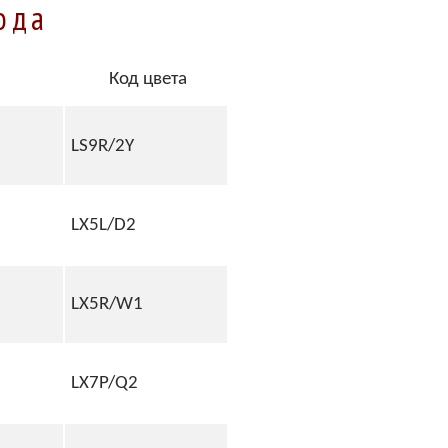
ода
Код цвета
LS9R/2Y
LX5L/D2
LX5R/W1
LX7P/Q2