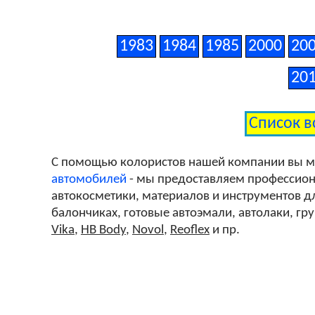
1983
1984
1985
2000
20
20
Список в
С помощью колористов нашей компании вы 
автомобилей
- мы предоставляем профессиона
автокосметики, материалов и инструментов дл
балончиках, готовые автоэмали, автолаки, гр
Vika
,
HB Body
,
Novol
,
Reoflex
и пр.