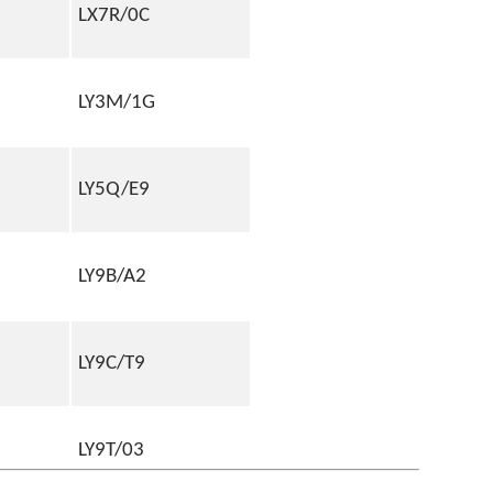
LX7R/0C
LY3M/1G
LY5Q/E9
LY9B/A2
LY9C/T9
LY9T/03