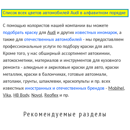
Moro Blue Pearl Clearcoat
LZ5J/P7
Список всех цветов автомобилей Audi в алфавитном порядке
Cambridge Green Pearl Clearcoat
LZ6E/3W
С помощью колористов нашей компании вы можете
подобрать краску
для
Audi
и других
известных иномарок
, а
также для
отечественных автомобилей
- мы предоставляем
Phantom Black Pearl Clearcoat
LZ9Y/L8
профессиональные услуги по подбору краски для авто.
Кроме того, у нас обширный ассортимент автохимии,
автокосметики, материалов и инструментов для кузовного
Canyon Red Pearl Clearcoat
LZ3G/6P
ремонта - алкидные и акриловые краски для авто, краски
металлик, краски в балончиках, готовые автоэмали,
Night Blue Pearl Effect Clearcoat
LZ5D/7X
автолаки, грунты, шпаклевки, краскопульты и пр. всех
известных
иностранных и отечественных брендов
-
Mobihel
,
Vika
,
HB Body
,
Novol
,
Reoflex
и пр.
Oyster Gray Metallic
LZ7Q/X1
Рекомендуемые разделы
Akoya Silver Metallic Clearcoat
LY7H