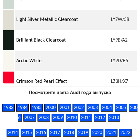
Light Silver Metallic Clearcoat
LY7W/5B
Brilliant Black Clearcoat
LY9B/A2
Arctic White
LY9D/B5
Crimson Red Pearl Effect
LZ3H/X7
Посмотрите цвета Audi года выпуска
Ocean Blue Metallic Clearcoat
LZ5C/2Y
1983
1984
1985
2000
2001
2002
2003
2004
2005
200
6
2007
2008
2009
2010
2011
2012
2013
Sprint Blue Pearl Clearcoat
LZ5F/5N
2014
2015
2016
2017
2018
2019
2020
2021
2022