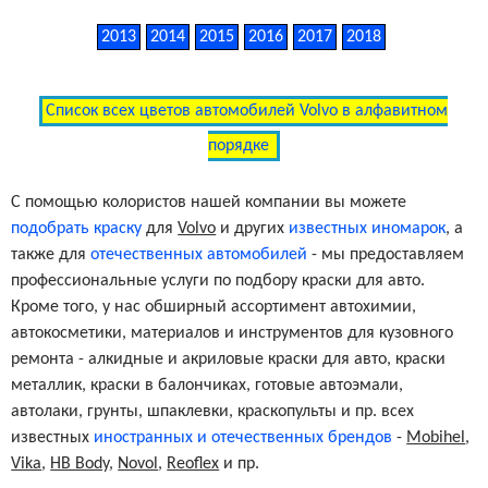
2013
2014
2015
2016
2017
2018
Список всех цветов автомобилей Volvo в алфавитном
порядке
С помощью колористов нашей компании вы можете
подобрать краску
для
Volvo
и других
известных иномарок
, а
также для
отечественных автомобилей
- мы предоставляем
профессиональные услуги по подбору краски для авто.
Кроме того, у нас обширный ассортимент автохимии,
автокосметики, материалов и инструментов для кузовного
ремонта - алкидные и акриловые краски для авто, краски
металлик, краски в балончиках, готовые автоэмали,
автолаки, грунты, шпаклевки, краскопульты и пр. всех
известных
иностранных и отечественных брендов
-
Mobihel
,
Vika
,
HB Body
,
Novol
,
Reoflex
и пр.