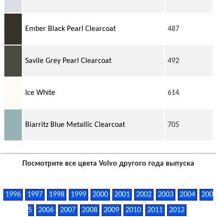
Ember Black Pearl Clearcoat
487
Savile Grey Pearl Clearcoat
492
Ice White
614
Biarritz Blue Metallic Clearcoat
705
Посмотрите все цвета Volvo другого года выпуска
1996
1997
1998
1999
2000
2001
2002
2003
2004
200
5
2006
2007
2008
2009
2010
2011
2012