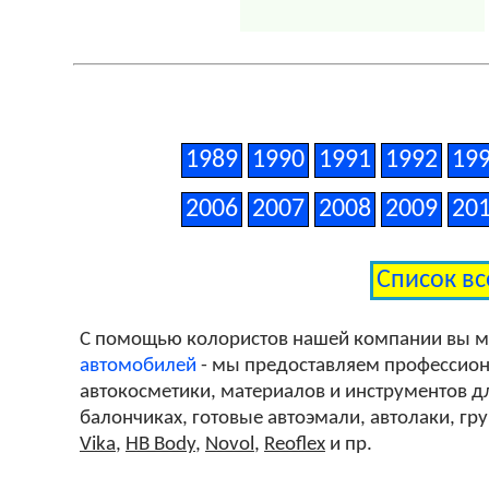
1989
1990
1991
1992
19
2006
2007
2008
2009
20
Список вс
С помощью колористов нашей компании вы 
автомобилей
- мы предоставляем профессиона
автокосметики, материалов и инструментов дл
балончиках, готовые автоэмали, автолаки, гр
Vika
,
HB Body
,
Novol
,
Reoflex
и пр.