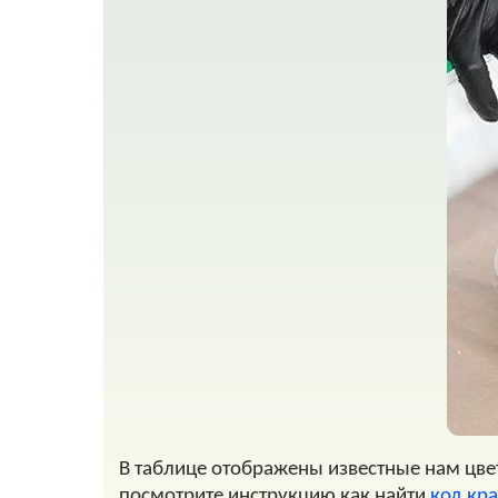
В таблице отображены известные нам цвета
посмотрите инструкцию как найти
код крас