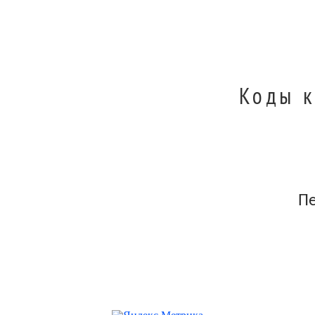
Коды к
П