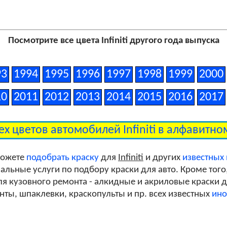
Посмотрите все цвета Infiniti другого года выпуска
93
1994
1995
1996
1997
1998
1999
2000
10
2011
2012
2013
2014
2015
2016
2017
ех цветов автомобилей Infiniti в алфавитн
можете
подобрать краску
для
Infiniti
и других
известных
льные услуги по подбору краски для авто. Кроме того
я кузовного ремонта - алкидные и акриловые краски дл
унты, шпаклевки, краскопульты и пр. всех известных
ино