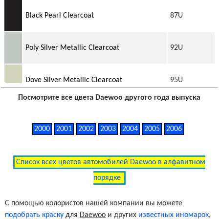
Black Pearl Clearcoat
87U
Poly Silver Metallic Clearcoat
92U
Dove Silver Metallic Clearcoat
95U
Посмотрите все цвета Daewoo другого года выпуска
2000
2001
2002
2003
2004
2005
2006
Список всех цветов автомобилей Daewoo в алфавитном
порядке
С помощью колористов нашей компании вы можете
подобрать краску
для
Daewoo
и других
известных иномарок
,