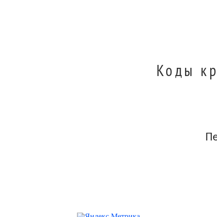
Коды кр
П