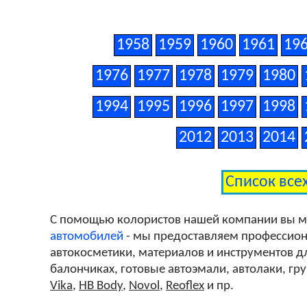
1958
1959
1960
1961
19
1976
1977
1978
1979
1980
1994
1995
1996
1997
1998
2012
2013
2014
Список все
С помощью колористов нашей компании вы 
автомобилей
- мы предоставляем профессиона
автокосметики, материалов и инструментов дл
балончиках, готовые автоэмали, автолаки, гр
Vika
,
HB Body
,
Novol
,
Reoflex
и пр.