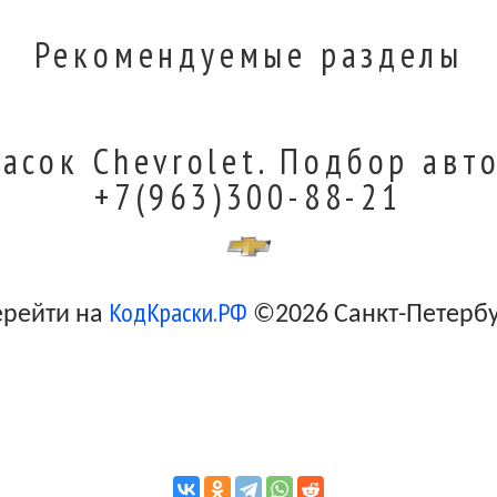
Рекомендуемые разделы
Boracay Blue Metallic
асок Chevrolet. Подбор авт
Victory Red
+7(963)300-88-21
Luxo Blue Metallic
КодКраски.РФ
ерейти на
©2026 Санкт-Петерб
Light Titanium Gray (Interior)
Jet Black (Interior)