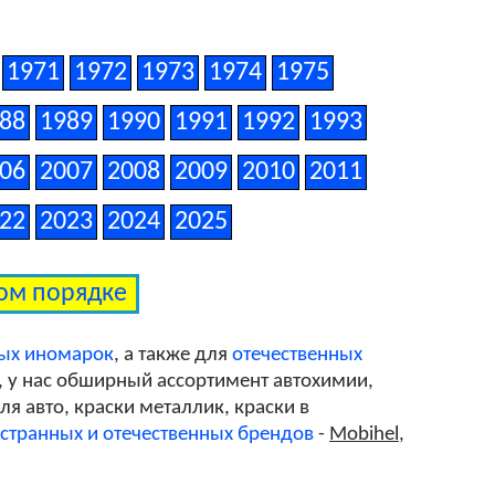
WA633H/G8F
1971
1972
1973
1974
1975
88
1989
1990
1991
1992
1993
WA636R/GAN
06
2007
2008
2009
2010
2011
WA637R/57/GBV
22
2023
2024
2025
ном порядке
WA681R/GCS
ных иномарок
, а также для
отечественных
, у нас обширный ассортимент автохимии,
WA8555/GBA
я авто, краски металлик, краски в
странных и отечественных брендов
-
Mobihel
,
WA8624/GAZ