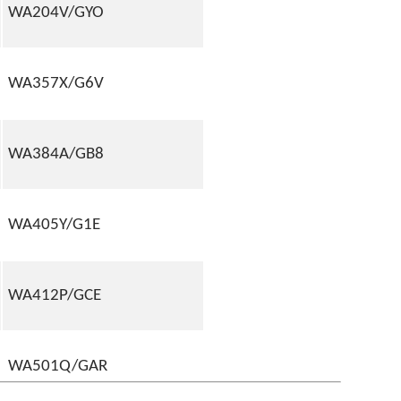
WA204V/GYO
WA357X/G6V
WA384A/GB8
WA405Y/G1E
WA412P/GCE
WA501Q/GAR