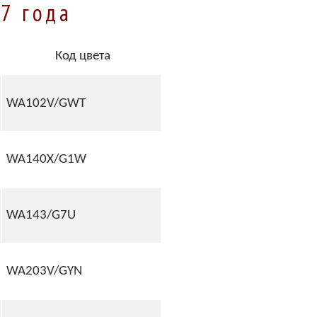
17 года
Код цвета
WA102V/GWT
WA140X/G1W
WA143/G7U
WA203V/GYN