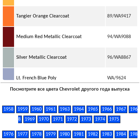
Tangier Orange Clearcoat
89/WA9417
Medium Red Metallic Clearcoat
94/WA9088
Silver Metallic Clearcoat
96/WA8867
Lt. French Blue Poly
WA/9624
Посмотрите все цвета Chevrolet другого года выпуска
1958
1959
1960
1961
1963
1964
1965
1966
1967
196
8
1969
1970
1971
1972
1973
1974
1975
1976
1977
1978
1979
1980
1981
1982
1983
1984
198