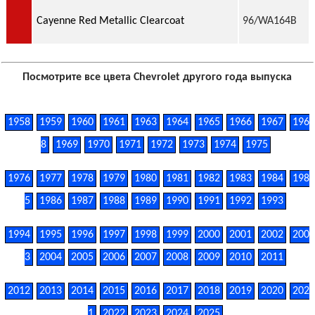
Cayenne Red Metallic Clearcoat
96/WA164B
Посмотрите все цвета Chevrolet другого года выпуска
1958
1959
1960
1961
1963
1964
1965
1966
1967
196
8
1969
1970
1971
1972
1973
1974
1975
1976
1977
1978
1979
1980
1981
1982
1983
1984
198
5
1986
1987
1988
1989
1990
1991
1992
1993
1994
1995
1996
1997
1998
1999
2000
2001
2002
200
3
2004
2005
2006
2007
2008
2009
2010
2011
2012
2013
2014
2015
2016
2017
2018
2019
2020
202
1
2022
2023
2024
2025